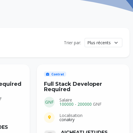
Trier par:
Contrat
equired
Full Stack Developer
Required
F
Salaire
GNF
100000 - 200000
GNF
Localisation
conakry
DES
AICHFATI (ETUDES