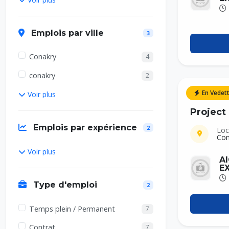
Emplois par ville
3
Conakry
4
conakry
2
En Vedet
Voir plus
Temps pl
Project
Emplois par expérience
2
Loc
Con
Voir plus
A
EX
Type d'emploi
2
Temps plein / Permanent
7
Contrat
7