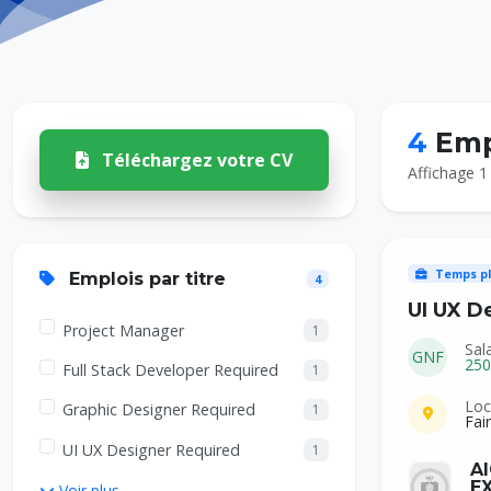
4
Emp
Téléchargez votre CV
Affichage 1 
Temps pl
Emplois par titre
4
UI UX D
Project Manager
1
Sal
GNF
250
Full Stack Developer Required
1
Loc
Graphic Designer Required
1
Fai
UI UX Designer Required
1
A
EX
Voir plus