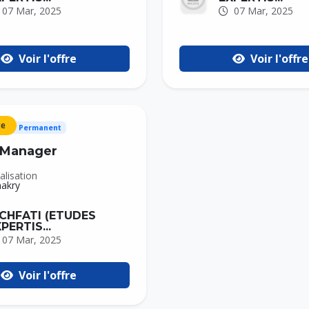
07 Mar, 2025
07 Mar, 2025
Voir l'offre
Voir l'offre
te
ein / Permanent
 Manager
alisation
akry
ICHFATI (ETUDES
PERTIS...
07 Mar, 2025
Voir l'offre