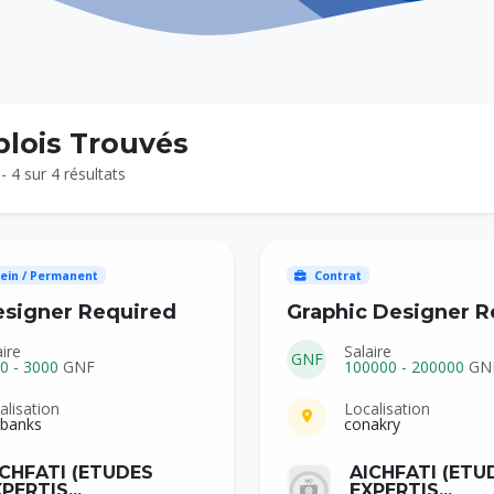
lois Trouvés
- 4 sur 4 résultats
ein / Permanent
Contrat
esigner Required
Graphic Designer R
aire
Salaire
GNF
0 - 3000
GNF
100000 - 200000
GN
alisation
Localisation
rbanks
conakry
ICHFATI (ETUDES
AICHFATI (ETU
PERTIS...
EXPERTIS...