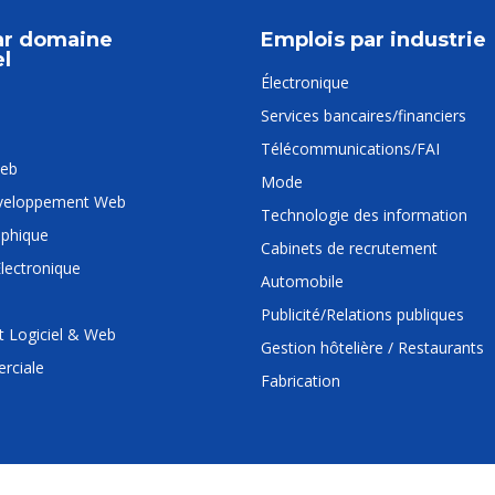
ar domaine
Emplois par industrie
l
Électronique
Services bancaires/financiers
Télécommunications/FAI
Web
Mode
éveloppement Web
Technologie des information
aphique
Cabinets de recrutement
lectronique
Automobile
Publicité/Relations publiques
 Logiciel & Web
Gestion hôtelière / Restaurants
rciale
Fabrication