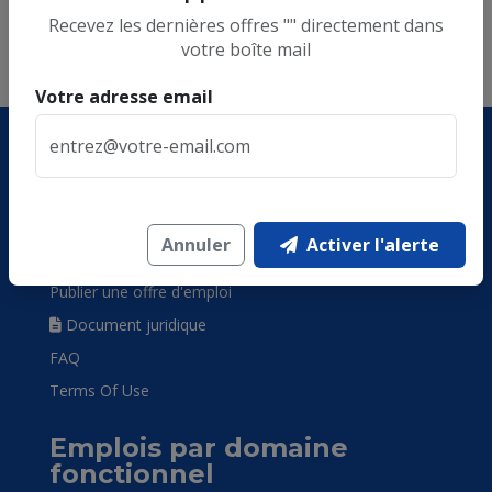
Recevez les dernières offres
""
directement dans
Affichage 1 - 1 sur 1 résultats
votre boîte mail
Votre adresse email
Liens rapides
Accueil
Annuler
Activer l'alerte
Contactez-nous
Publier une offre d'emploi
Document juridique
FAQ
Terms Of Use
Emplois par domaine
fonctionnel