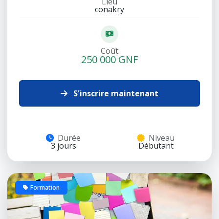
Lieu
conakry
Coût
250 000 GNF
S'inscrire maintenant
Durée
Niveau
3 jours
Débutant
Formation
12 places