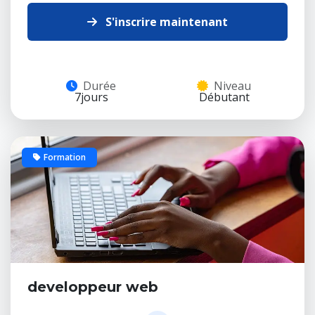
S'inscrire maintenant
Durée
Niveau
7jours
Débutant
Formation
9 places
developpeur web