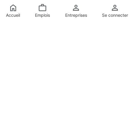
Accueil
Emplois
Entreprises
Se connecter
Liens rapides
Accueil
Contactez-nous
Publier une offre d'emploi
Document juridique
FAQ
Terms Of Use